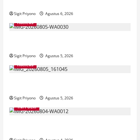
Meriahkan Tajemtra 2026
Sigit Priyono
Agustus 6, 2026
Hotnews
Aklamasi, Jumantoro Terpilih Jadi Ketua DPC Projo
Jember
Sigit Priyono
Agustus 5, 2026
Hotnews
Datang Sendirian, Waka Ombudsman Jelaskan
Maksud Kedatangannya ke Jember
Sigit Priyono
Agustus 5, 2026
TNI POLRI
Suasana Baru Polres Jember di Awal Kepemimpinan
AKBP Alaiddin