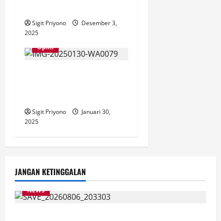
Setara
Sigit Priyono
Desember 3,
2025
Opini
Pakar Hukum Tata Negara
UNEJ ini Soroti Wacana
Revisi KUHAP
Sigit Priyono
Januari 30,
2025
JANGAN KETINGGALAN
NEWS
Latihan Bersama ASN, DPC GWI Jember Ikut