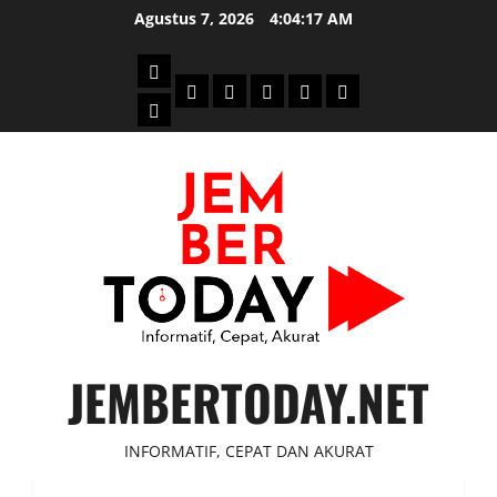
Skip
Agustus 7, 2026
4:04:18 AM
to
content
Beranda
Politik
Otomotif
Ekonomi
Sosial
tentang
News
Budaya
jember
today
JEMBERTODAY.NET
INFORMATIF, CEPAT DAN AKURAT