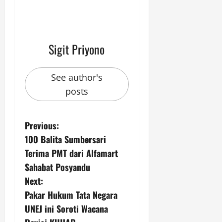
Sigit Priyono
See author's
posts
P
Previous:
100 Balita Sumbersari
o
Terima PMT dari Alfamart
s
Sahabat Posyandu
Next:
t
Pakar Hukum Tata Negara
n
UNEJ ini Soroti Wacana