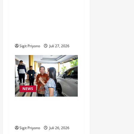
DATA AKURAT BANTUAN
TEPAT, MAHASISWA KKN
KOLABORATIF Jember
DAMPINGI SURVEI DESIL 2
DESA JUBUNG
Sigit Priyono
Juli 27, 2026
NEWS
Anggota Komisi VII DPR RI
Beri Apresiasi atas
Penyelenggaraan JFC 2026
Sigit Priyono
Juli 26, 2026