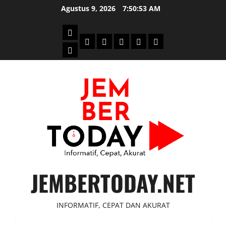
Skip
Agustus 9, 2026
7:50:53 AM
to
content
Beranda
Politik
Otomotif
Ekonomi
Sosial
tentang
News
Budaya
jember
today
JEMBERTODAY.NET
INFORMATIF, CEPAT DAN AKURAT