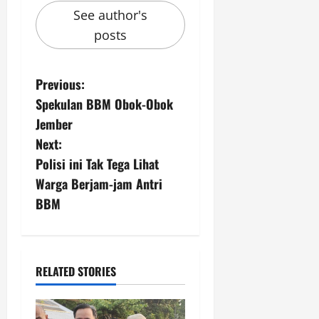
See author's
posts
P
Previous:
Spekulan BBM Obok-Obok
o
Jember
s
Next:
Polisi ini Tak Tega Lihat
t
Warga Berjam-jam Antri
n
BBM
a
v
RELATED STORIES
i