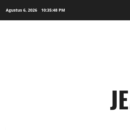
Skip
to
Agustus 6, 2026
10:35:49 PM
content
J