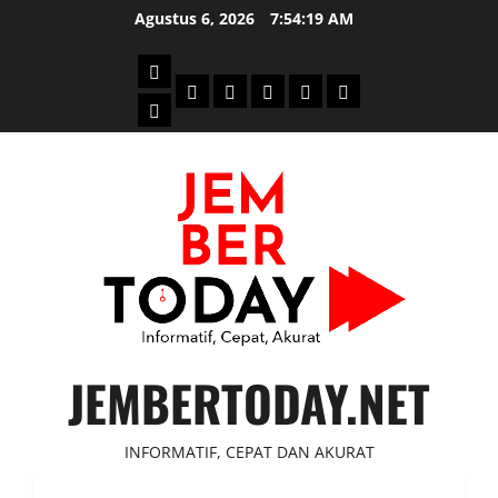
Skip
Agustus 6, 2026
7:54:20 AM
to
content
Beranda
Politik
Otomotif
Ekonomi
Sosial
tentang
News
Budaya
jember
today
JEMBERTODAY.NET
INFORMATIF, CEPAT DAN AKURAT