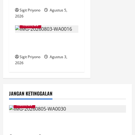
Jember
Sigit Priyono
Agustus 5,
2026
Hotnews
SMPN 1 AJUNG Jual Belikan
LKS, Jadi Beban Wali Murid
Sigit Priyono
Agustus 3,
2026
JANGAN KETINGGALAN
Hotnews
Aklamasi, Jumantoro Terpilih Jadi Ketua DPC Projo
Jember