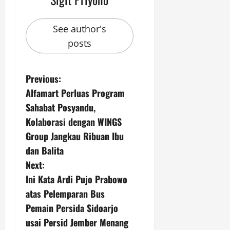
See author's
posts
P
Previous:
Alfamart Perluas Program
o
Sahabat Posyandu,
s
Kolaborasi dengan WINGS
Group Jangkau Ribuan Ibu
t
dan Balita
n
Next:
Ini Kata Ardi Pujo Prabowo
a
atas Pelemparan Bus
v
Pemain Persida Sidoarjo
usai Persid Jember Menang