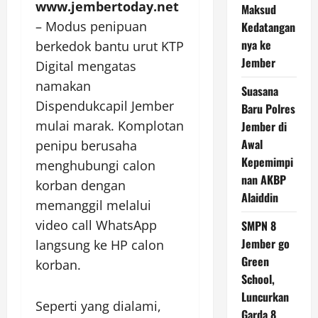
www.jembertoday.net
Maksud
– Modus penipuan
Kedatangan
nya ke
berkedok bantu urut KTP
Jember
Digital mengatas
namakan
Suasana
Dispendukcapil Jember
Baru Polres
mulai marak. Komplotan
Jember di
Awal
penipu berusaha
Kepemimpi
menghubungi calon
nan AKBP
korban dengan
Alaiddin
memanggil melalui
video call WhatsApp
SMPN 8
Jember go
langsung ke HP calon
Green
korban.
School,
Luncurkan
Seperti yang dialami,
Garda 8