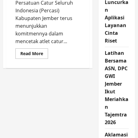
Luncurka
Persatuan Catur Seluruh
n
Indonesia (Percasi)
Aplikasi
Kabupaten Jember terus
Layanan
menunjukkan
Cinta
komitmennya dalam
Riset
mencetak atlet catur...
Latihan
Read
Read More
more
Bersama
about
Persiapan
ASN, DPC
Porprov
IX
GWI
Jawa
Timur
Jember
2025
Ikut
Percasi
Kabupaten
Meriahka
Jember
Gelar
n
Seleksi
Terbuka
Tajemtra
2026
Aklamasi