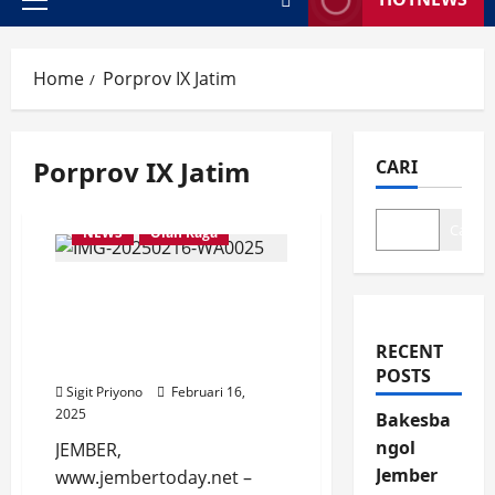
Primary
Menu
Home
Porprov IX Jatim
Porprov IX Jatim
CARI
Cari
NEWS
Olah Raga
Persiapan Porprov IX
Jawa Timur 2025 Percasi
Kabupaten Jember Gelar
RECENT
Seleksi Terbuka
POSTS
Sigit Priyono
Februari 16,
2025
Bakesba
ngol
JEMBER,
Jember
www.jembertoday.net –