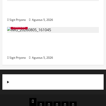
Aklamasi, Jumantoro Terpilih Jadi Ketua
DPC Projo Jember
Sigit Priyono
Agustus 5, 2026
Hotnews
Datang Sendirian, Waka Ombudsman
Jelaskan Maksud Kedatangannya ke
Jember
Sigit Priyono
Agustus 5, 2026
Beranda
Politik
Otomotif
Ekonomi
Sosial
tentang