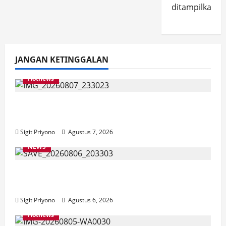
ditampilkan.
JANGAN KETINGGALAN
Hotnews
Bakesbangol Jember Luncurkan Aplikasi
Layanan Cinta Riset
Sigit Priyono
Agustus 7, 2026
NEWS
Latihan Bersama ASN, DPC GWI Jember
Ikut Meriahkan Tajemtra 2026
Sigit Priyono
Agustus 6, 2026
Hotnews