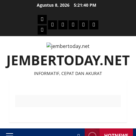
Skip
Agustus 8, 2026
5:21:40 PM
to
content
Beranda
Politik
Otomotif
Ekonomi
Sosial
tentang
News
Budaya
jember
today
JEMBERTODAY.NET
INFORMATIF, CEPAT DAN AKURAT
HOTNEWS