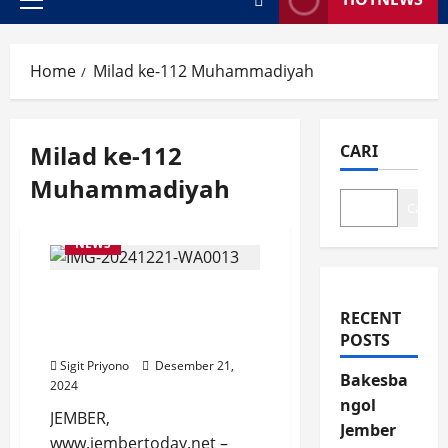
Primary
Menu
Home
Milad ke-112 Muhammadiyah
Milad ke-112
CARI
Muhammadiyah
Cari
NEWS
Pawai Ta’aruf Syiar Milad
Muhammadiyah ke-112 di
RECENT
Jember
POSTS
Sigit Priyono
Desember 21,
Bakesba
2024
ngol
JEMBER,
Jember
www.jembertoday.net –