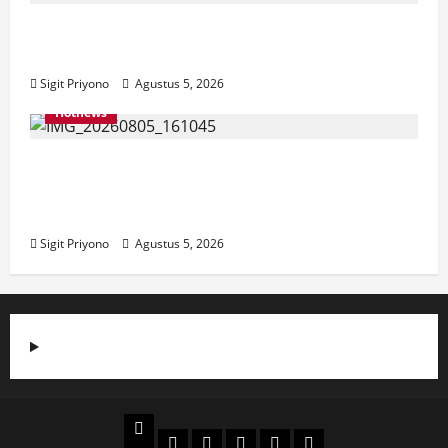
Aklamasi, Jumantoro Terpilih Jadi Ketua
DPC Projo Jember
Sigit Priyono
Agustus 5, 2026
Hotnews
Datang Sendirian, Waka Ombudsman
Jelaskan Maksud Kedatangannya ke
Jember
Sigit Priyono
Agustus 5, 2026
Beranda
Politik
Otomotif
Ekonomi
Sosial
tentang