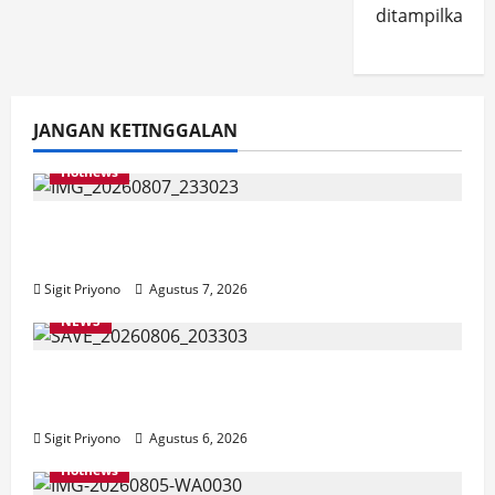
ditampilkan.
JANGAN KETINGGALAN
Hotnews
Bakesbangol Jember Luncurkan Aplikasi
Layanan Cinta Riset
Sigit Priyono
Agustus 7, 2026
NEWS
Latihan Bersama ASN, DPC GWI Jember
Ikut Meriahkan Tajemtra 2026
Sigit Priyono
Agustus 6, 2026
Hotnews