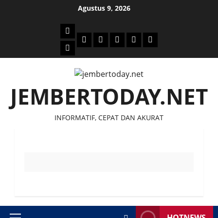
Skip
Agustus 9, 2026
to
content
Beranda
Politik
Otomotif
Ekonomi
Sosial
tentang
News
Budaya
jember
today
JEMBERTODAY.NET
INFORMATIF, CEPAT DAN AKURAT
HOTNEWS