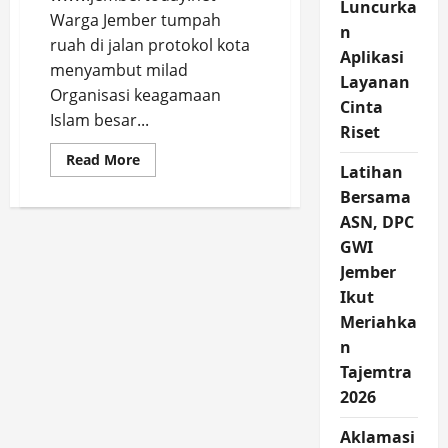
Luncurka
Warga Jember tumpah
n
ruah di jalan protokol kota
Aplikasi
menyambut milad
Layanan
Organisasi keagamaan
Cinta
Islam besar...
Riset
Read
Read More
Latihan
more
about
Bersama
Pawai
Ta’aruf
ASN, DPC
Syiar
Milad
GWI
Muhammadiyah
ke-
Jember
112
Ikut
di
Jember
Meriahka
n
Tajemtra
2026
Aklamasi