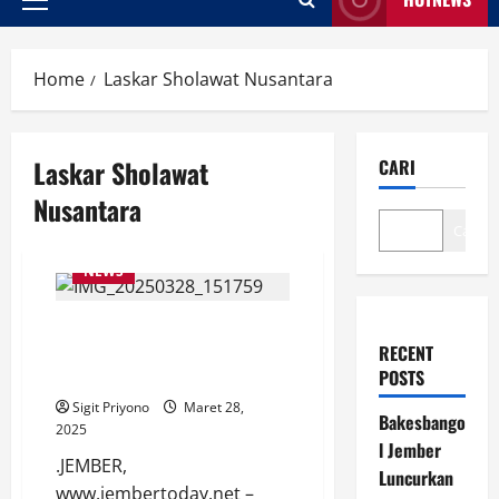
Primary
Menu
Home
Laskar Sholawat Nusantara
Laskar Sholawat
CARI
Nusantara
Cari
NEWS
Gus Bupati Fawait akan
RECENT
Luncurkan Mobil Sehat, Kapan?
POSTS
Ini Infonya
Sigit Priyono
Maret 28,
Bakesbango
2025
l Jember
.JEMBER,
Luncurkan
www.jembertoday.net –