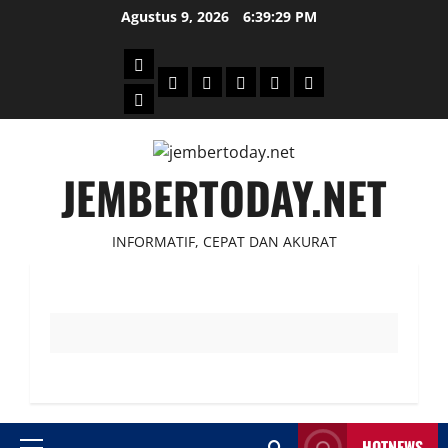
Skip
Agustus 9, 2026
6:39:29 PM
to
content
Beranda
Politik
Otomotif
Ekonomi
Sosial
tentang
News
Budaya
jember
today
JEMBERTODAY.NET
INFORMATIF, CEPAT DAN AKURAT
HOTNEWS