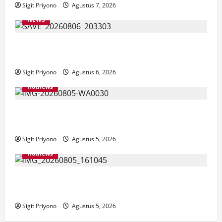
Sigit Priyono
Agustus 7, 2026
NEWS
Latihan Bersama ASN, DPC GWI Jember Ikut
Meriahkan Tajemtra 2026
Sigit Priyono
Agustus 6, 2026
Hotnews
Aklamasi, Jumantoro Terpilih Jadi Ketua DPC Projo
Jember
Sigit Priyono
Agustus 5, 2026
Hotnews
Datang Sendirian, Waka Ombudsman Jelaskan
Maksud Kedatangannya ke Jember
Sigit Priyono
Agustus 5, 2026