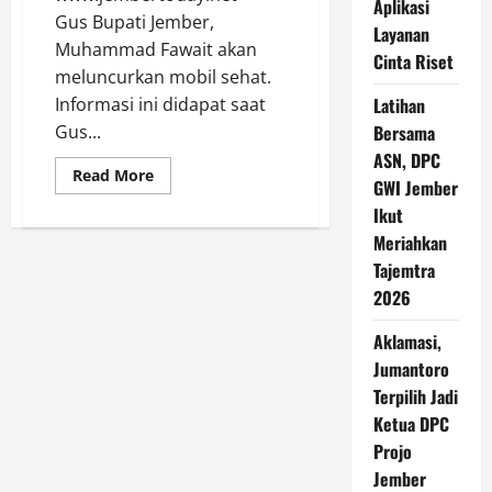
Aplikasi
Gus Bupati Jember,
Layanan
Muhammad Fawait akan
Cinta Riset
meluncurkan mobil sehat.
Informasi ini didapat saat
Latihan
Gus...
Bersama
ASN, DPC
Read
Read More
GWI Jember
more
about
Ikut
Gus
Bupati
Meriahkan
Fawait
akan
Tajemtra
Luncurkan
2026
Mobil
Sehat,
Kapan?
Aklamasi,
Ini
Infonya
Jumantoro
Terpilih Jadi
Ketua DPC
Projo
Jember