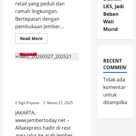
retail yang peduli dan
LKS, Jadi
ramah lingkungan.
Beban
Bertepatan dengan
Wali
pembukaan Jember...
Murid
Read
Read More
more
about
Dukung
NEWS
JFC
2025
RECENT
Green
COMMENTS
Teman Mudik untuk
Division,
Alfamart
Ragam Kebutuhan
Jember
Tidak ada
Bagikan
Perjalanan, Alfaexpress
Kantong
komentar
Hadir di Rest Area Jalur ke
Eco
Green
untuk
Jember
Gratis
ditampilkan.
Sigit Priyono
Maret 27, 2025
JAKARTA,
www.jembertoday.net –
Alfaexpress hadir di rest
area jalur ke arah Jember