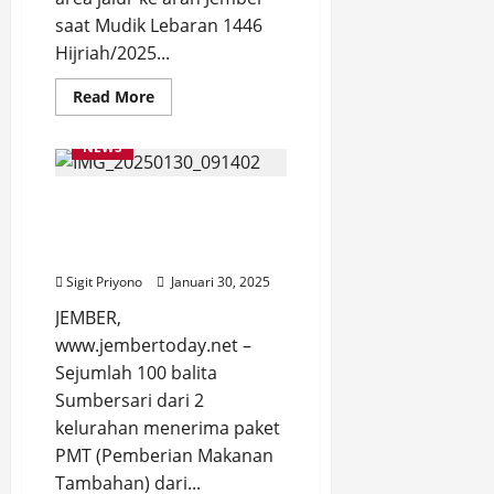
saat Mudik Lebaran 1446
Hijriah/2025...
Read
Read More
more
about
Teman
NEWS
Mudik
untuk
Ragam
100 Balita Sumbersari
Kebutuhan
Perjalanan,
Terima PMT dari Alfamart
Alfaexpress
Hadir
Sahabat Posyandu
di
Rest
Sigit Priyono
Januari 30, 2025
Area
Jalur
JEMBER,
ke
Jember
www.jembertoday.net –
Sejumlah 100 balita
Sumbersari dari 2
kelurahan menerima paket
PMT (Pemberian Makanan
Tambahan) dari...