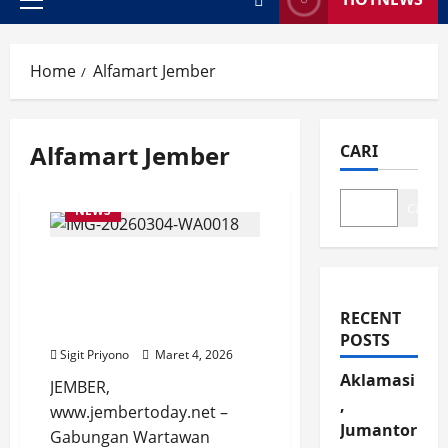
Primary
Menu
Home
Alfamart Jember
Alfamart Jember
CARI
Cari
NEWS
Peringati HPN 2026, GWI
Jember Gandeng Alfamart
Salurkan Bantuan Sosial
RECENT
ke Yatim Piatu
POSTS
Sigit Priyono
Maret 4, 2026
Aklamasi
JEMBER,
,
www.jembertoday.net –
Jumantor
Gabungan Wartawan