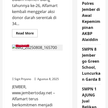
Polres
tahunnya ke-26, Alfamart
Jember di
kembali menggelar aksi
Awal
donor darah serentak di
Kepemim
34...
pinan
Read
Read More
AKBP
more
Alaiddin
about
Momen
NEWS
Ulang
SMPN 8
Tahun
ke-
Jember
Dukung JFC 2025 Green
26
Alfamart
go Green
Division, Alfamart Jember
Targetkan
26
School,
Bagikan Kantong Eco
Ribu
Green Gratis
Luncurka
Kantong
Darah
n Garda 8
Sigit Priyono
Agustus 8, 2025
dari
34
JEMBER,
Kota
SMPN 1
dan
www.jembertoday.net –
Kabupaten
AJUNG
Alfamart terus
Jual
berkomitmen menjadi
Belikan