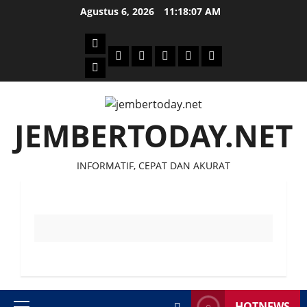
Skip
Agustus 6, 2026
11:18:07 AM
to
content
Beranda
Politik
Otomotif
Ekonomi
Sosial
tentang
News
Budaya
jember
today
JEMBERTODAY.NET
INFORMATIF, CEPAT DAN AKURAT
HOTNEWS