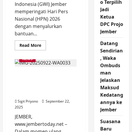
o Terpilih
Indonesia (GWI) Jember
Jadi
memperingati Hari Pers
Ketua
Nasional (HPN) 2026
DPC Projo
dengan menyalurkan
Jember
bantuan...
Datang
Read
Read More
more
Sendirian
about
Peringati
, Waka
NEWS
HPN
Ombuds
2026,
GWI
man
Momen Ulang Tahun ke-
Jember
Gandeng
Jelaskan
26 Alfamart Targetkan 26
Alfamart
Salurkan
Ribu Kantong Darah dari
Maksud
Bantuan
34 Kota dan Kabupaten
Sosial
Kedatang
ke
Sigit Priyono
September 22,
annya ke
Yatim
Piatu
2025
Jember
JEMBER,
Suasana
www.jembertoday.net –
Baru
Dalam momen ulang